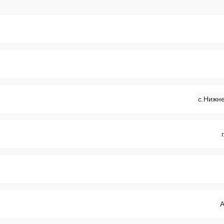
с.Нижне
А