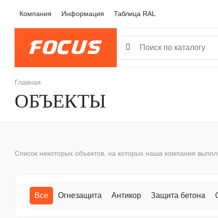
Перейти
Компания
Информация
Таблица RAL
к
основному
содержанию

Строка
Главная
ОБЪЕКТЫ
навигации
Список некоторых объектов, на которых наша компания выпо
Все
Огнезащита
Антикор
Защита бетона