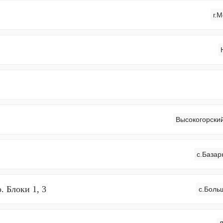
г.
Высокогорский
с.Базар
 Блоки 1, 3
с.Боль