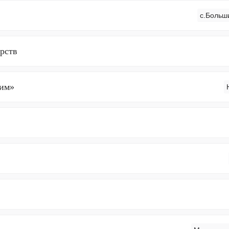
с.Больш
рств
им»