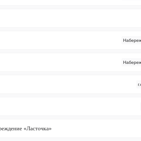
Набереж
Набереж
г
чреждение «Ласточка»