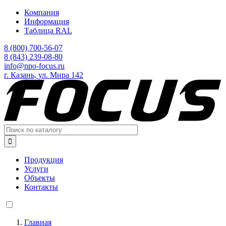
Перейти
Компания
к
Информация
основному
Таблица RAL
содержанию
8 (800) 700-56-07
8 (843) 239-08-80
info@npo-focus.ru
г. Казань, ул. Мира 142

Продукция
Услуги
Объекты
Контакты
Главная