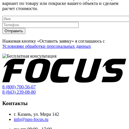
вариант по товару или покраске вашего объекта и сделаем
расчет стоимости.
Данные
Имя
*
Телефон
*
Отправить
Нажимая кнопку «Оставить заявку» я соглашаюсь с
Условиями обработки персональных данных
8 (800) 700-56-07
8 (843) 239-08-80
Контакты
г. Казань, ул. Мира 142
info@npo-focus.ru